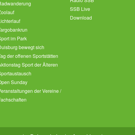
Radio SSB
Radwanderung
SSB Live
Zoolauf
Download
ichterlauf
Targobankrun
Sport im Park
Duisburg bewegt sich
Tag der offenen Sportstätten
Aktionstag Sport der Älteren
Sportaustausch
Open Sunday
Veranstaltungen der Vereine /
Fachschaften