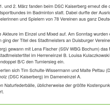
 und 2. März fanden beim DSC Kaiserberg erneut die o
tsportbundes im Badminton statt. Dabei durfte der Ausri
erinnen und Spielern von 78 Vereinen aus ganz Deutsc
 Akteure im Einzel und Mixed auf. Am Sonntag wurden 
en ging der Titel des Stadtmeisters an Duisburger Vereine
erg) gewann mit Lena Fischer (SSV WBG Bochum) das
adtmeistertitel im Herreneinzel B. Louisa Kulaczkowsk
ndoppel B/C den Turniersieg ein.
herten sich Tim Schulte-Wissermann und Malte Pettau (
olz (DSC Kaiserberg) im Dameneinzel A.
n Naturfederbälle, üblicherweise der größte Kostenpunkt
t.