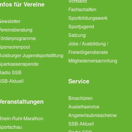
Vorstand
Infos für Vereine
Fachschaften
Sportbildungswerk
Newsletter
Sportjugend
Vereinsberatung
Satzung
Förderprogramme
Jobs / Ausbildung /
Sponsorenpool
Freiwilligendienste
Duisburger Jugendsportstiftung
Mitgliederversammlung
Sparkassenspende
Radio SSB
Service
SSB-Aktuell
Broschüren
Veranstaltungen
Ausleihservice
Angelerlaubnisscheine
Rhein-Ruhr-Marathon
SSB-Aktuell
Sportschau