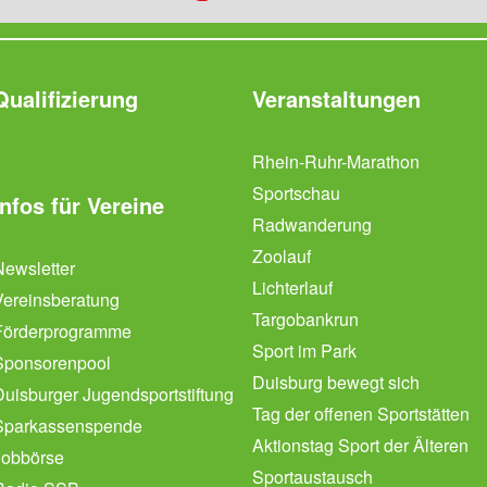
Qualifizierung
Veranstaltungen
Rhein-Ruhr-Marathon
Sportschau
Infos für Vereine
Radwanderung
Zoolauf
Newsletter
Lichterlauf
Vereinsberatung
Targobankrun
Förderprogramme
Sport im Park
Sponsorenpool
Duisburg bewegt sich
Duisburger Jugendsportstiftung
Tag der offenen Sportstätten
Sparkassenspende
Aktionstag Sport der Älteren
Jobbörse
Sportaustausch