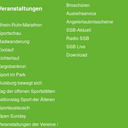
Broschüren
Veranstaltungen
Ausleihservice
Angelerlaubnisscheine
Rhein-Ruhr-Marathon
SSB-Aktuell
Sportschau
Radio SSB
Radwanderung
SSB Live
Zoolauf
Download
ichterlauf
Targobankrun
Sport im Park
Duisburg bewegt sich
Tag der offenen Sportstätten
Aktionstag Sport der Älteren
Sportaustausch
Open Sunday
Veranstaltungen der Vereine /