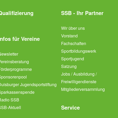
Qualifizierung
SSB - Ihr Partner
Wir über uns
Vorstand
Infos für Vereine
Fachschaften
Sportbildungswerk
Newsletter
Sportjugend
Vereinsberatung
Satzung
Förderprogramme
Jobs / Ausbildung /
Sponsorenpool
Freiwilligendienste
Duisburger Jugendsportstiftung
Mitgliederversammlung
Sparkassenspende
Radio SSB
Service
SSB-Aktuell