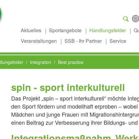
Suchen
...
Aktuelles
Sportangebote
Handlungsfelder
Qu
Veranstaltungen
SSB - Ihr Partner
Service
lungsfelder
Integration
Best practice
spin - sport interkulturell
Das Projekt „spin – sport interkulturell“ möchte Int
den Sport fördern und modellhaft erproben – wobei
Mädchen und junge Frauen mit Migrationshintergrun
einen Beitrag zur Verbesserung ihrer Bildungs- und
Integrationsmaßnahm
Werks