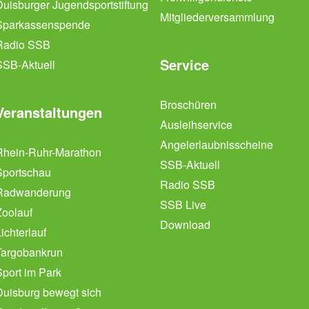
Duisburger Jugendsportstiftung
Mitgliederversammlung
Sparkassenspende
Radio SSB
Service
SSB-Aktuell
Broschüren
Veranstaltungen
Ausleihservice
Angelerlaubnisscheine
Rhein-Ruhr-Marathon
SSB-Aktuell
Sportschau
Radio SSB
Radwanderung
SSB Live
Zoolauf
Download
ichterlauf
Targobankrun
Sport im Park
Duisburg bewegt sich