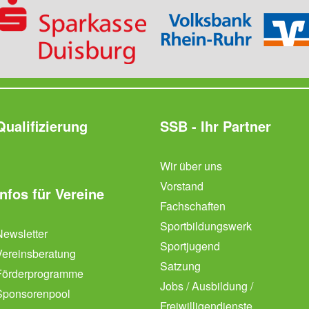
Qualifizierung
SSB - Ihr Partner
Wir über uns
Vorstand
Infos für Vereine
Fachschaften
Sportbildungswerk
Newsletter
Sportjugend
Vereinsberatung
Satzung
Förderprogramme
Jobs / Ausbildung /
Sponsorenpool
Freiwilligendienste