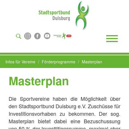
Suchen
...
Toggle
Naviga
Infos für Vereine
Förderprogramme
Masterplan
Masterplan
Die Sportvereine haben die Möglichkeit über
den Stadtsportbund Duisburg e.V. Zuschüsse für
Investitionsvorhaben zu bekommen. Der sog.
Masterplan bietet dabei eine Bezuschussung
von 50 % der Investtitionssumme, maximal aber