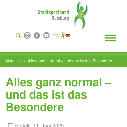
Suchen
...
Toggle
Naviga
Aktuelles
Alles ganz normal – und das ist das Besondere
Alles ganz normal –
und das ist das
Besondere
Erstellt: 11. Juni 2025