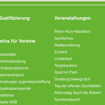
Qualifizierung
Veranstaltungen
Rhein-Ruhr-Marathon
Sportschau
Infos für Vereine
Radwanderung
Zoolauf
Newsletter
Lichterlauf
Vereinsberatung
Targobankrun
Förderprogramme
Sport im Park
Sponsorenpool
Duisburg bewegt sich
Duisburger Jugendsportstiftung
Tag der offenen Sportstätten
Sparkassenspende
Aktionstag Sport der Älteren
Jobbörse
Sportaustausch
Radio SSB